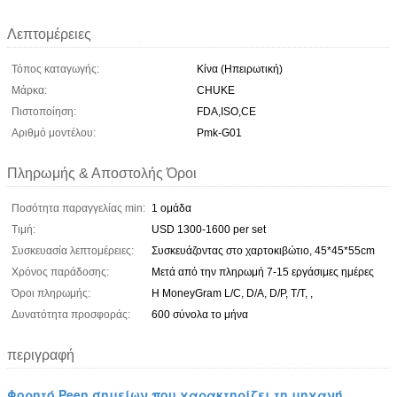
Λεπτομέρειες
Τόπος καταγωγής:
Κίνα (Ηπειρωτική)
Μάρκα:
CHUKE
Πιστοποίηση:
FDA,ISO,CE
Αριθμό μοντέλου:
Pmk-G01
Πληρωμής & Αποστολής Όροι
Ποσότητα παραγγελίας min:
1 ομάδα
Τιμή:
USD 1300-1600 per set
Συσκευασία λεπτομέρειες:
Συσκευάζοντας στο χαρτοκιβώτιο, 45*45*55cm
Χρόνος παράδοσης:
Μετά από την πληρωμή 7-15 εργάσιμες ημέρες
Όροι πληρωμής:
Η MoneyGram L/C, D/A, D/P, T/T, ,
Δυνατότητα προσφοράς:
600 σύνολα το μήνα
περιγραφή
Φορητό Peen σημείων που χαρακτηρίζει τη μηχανή