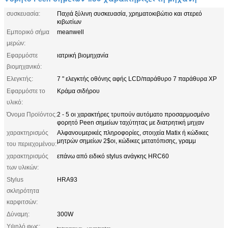
συσκευασία:
Παχιά ξύλινη συσκευασία, χρηματοκιβώτιο και στερεό
κιβωτίων
Εμπορικό σήμα
meanwell
μερών:
Εφαρμόστε
ιατρική βιομηχανία
βιομηχανικό:
Ελεγκτής:
7 " ελεγκτής οθόνης αφής LCD/παράθυρο 7 παράθυρα XP
Εφαρμόστε το
Κράμα σιδήρου
υλικό:
Όνομα Προϊόντος:
2 - 5 οι χαρακτήρες τρυπούν αυτόματο προσαρμοσμένο
φορητό Peen σημείων ταχύτητας με διατρητική μηχαν
χαρακτηρισμός
Αλφανουμερικές πληροφορίες, στοιχεία Matix ή κώδικες
μητρών σημείων 2$οι, κώδικες μετατόπισης, γραμμ
του περιεχομένου:
χαρακτηρισμός
επάνω από ειδικό stylus ανάγκης HRC60
των υλικών:
Stylus
HRA93
σκληρότητα
καρφιτσών:
Δύναμη:
300W
Υψηλό φως:
,
Peen σημείων μηχανή χάραξης
φορητός peen σημείων δείκτης