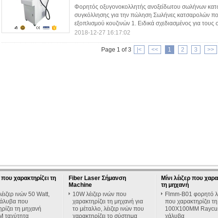
Φορητός οξυγονοκολλητής ανοξείδωτου σωλήνων κατ
συγκόλλησης για την πώληση Σωλήνες κατσαρολών πο
εξοπλισμού κουζινών 1. Ειδικά σχεδιασμένος για τους 
2018-12-27 16:17:02
Page 1 of 3
|<
<<
1
2
3
>>
που χαρακτηρίζει τη
Fiber Laser Σήμανση
Μίνι λέιζερ που χαρα
Machine
τη μηχανή
ιζερ ινών 50 Watt,
10W λέιζερ ινών που
Flmm-B01 φορητό λ
χάλυβα που
χαρακτηρίζει τη μηχανή για
που χαρακτηρίζει τ
ρίζει τη μηχανή
το μέταλλο, λέιζερ ινών που
100X100MM Raycus
 ταχύτητα
χαρακτηρίζει το σύστημα
χάλυβα