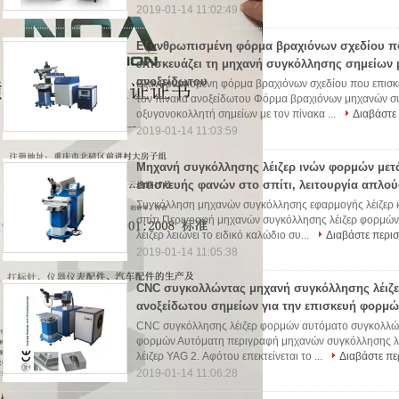
2019-01-14 11:02:49
Εξανθρωπισμένη φόρμα βραχιόνων σχεδίου π
επισκευάζει τη μηχανή συγκόλλησης σημείων 
ανοξείδωτου
Εξανθρωπισμένη φόρμα βραχιόνων σχεδίου που επισκε
τον πίνακα ανοξείδωτου Φόρμα βραχιόνων μηχανών συγ
οξυγονοκολλητή σημείων με τον πίνακα ...
Διαβάστε
2019-01-14 11:03:59
Μηχανή συγκόλλησης λέιζερ ινών φορμών με
επισκευής φανών στο σπίτι, λειτουργία απλο
Συγκόλληση μηχανών συγκόλλησης εφαρμογής λέιζερ 
σπίτι Περιγραφή μηχανών συγκόλλησης λέιζερ φορμώ
λέιζερ λειώνει το ειδικό καλώδιο συ...
Διαβάστε περι
2019-01-14 11:05:38
CNC συγκολλώντας μηχανή συγκόλλησης λέιζε
ανοξείδωτου σημείων για την επισκευή φορμώ
CNC συγκόλλησης λέιζερ φορμών αυτόματο συγκολλώντ
φορμών Αυτόματη περιγραφή μηχανών συγκόλλησης λέι
λέιζερ YAG 2. Αφότου επεκτείνεται το ...
Διαβάστε πε
2019-01-14 11:06:28