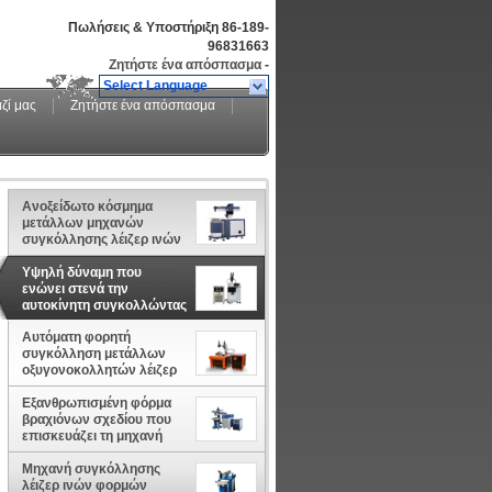
Πωλήσεις & Υποστήριξη
86-189-
96831663
Ζητήστε ένα απόσπασμα
-
Select Language
ζί μας
Ζητήστε ένα απόσπασμα
Ανοξείδωτο κόσμημα
μετάλλων μηχανών
συγκόλλησης λέιζερ ινών
400 Watt αυτόματο
Υψηλή δύναμη που
ενώνει στενά την
αυτοκίνητη συγκολλώντας
μηχανή λέιζερ για τα
Αυτόματη φορητή
κοσμήματα/το χρυσό
συγκόλληση μετάλλων
οξυγονοκολλητών λέιζερ
και συγκολλώντας μηχανή
επεξεργασίας
Εξανθρωπισμένη φόρμα
βραχιόνων σχεδίου που
επισκευάζει τη μηχανή
συγκόλλησης σημείων με
τον πίνακα ανοξείδωτου
Μηχανή συγκόλλησης
λέιζερ ινών φορμών