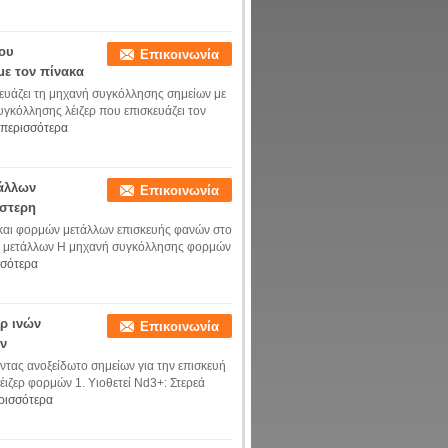
ου
Επικοινωνία
με τον πίνακα
υάζει τη μηχανή συγκόλλησης σημείων με
κόλλησης λέιζερ που επισκευάζει τον
 περισσότερα
τάλλων
Επικοινωνία
ύστερη
και φορμών μετάλλων επισκευής φανών στο
ν μετάλλων Η μηχανή συγκόλλησης φορμών
σσότερα
ρ ινών
Επικοινωνία
ν
ας ανοξείδωτο σημείων για την επισκευή
ζερ φορμών 1. Υιοθετεί Nd3+: Στερεά
ρισσότερα