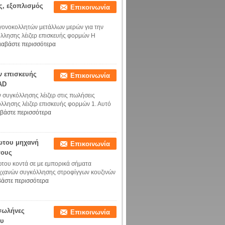
ς, εξοπλισμός
Επικοινωνία
γονοκολλητών μετάλλων μερών για την
λλησης λέιζερ επισκευής φορμών Η
ιαβάστε περισσότερα
ν επισκευής
Επικοινωνία
AD
συγκόλλησης λέιζερ στις πωλήσεις
ησης λέιζερ επισκευής φορμών 1. Αυτό
βάστε περισσότερα
ωτου μηχανή
Επικοινωνία
τους
του κοντά σε με εμπορικά σήματα
μηχανών συγκόλλησης στροφίγγων κουζινών
βάστε περισσότερα
σωλήνες
Επικοινωνία
ου