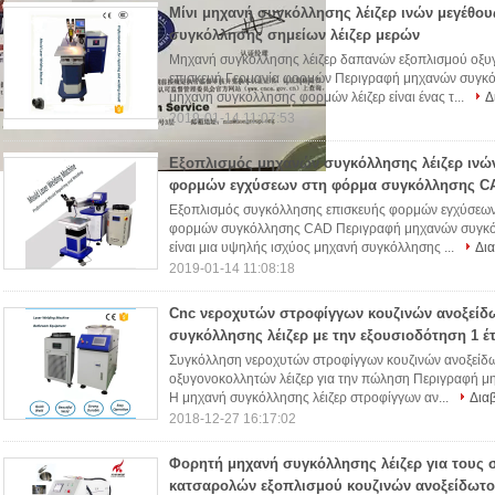
Μίνι μηχανή συγκόλλησης λέιζερ ινών μεγέθου
συγκόλλησης σημείων λέιζερ μερών
Μηχανή συγκόλλησης λέιζερ δαπανών εξοπλισμού οξυ
επισκευή Γερμανία φορμών Περιγραφή μηχανών συγκό
μηχανή συγκόλλησης φορμών λέιζερ είναι ένας τ...
Δ
2019-01-14 11:07:53
Εξοπλισμός μηχανών συγκόλλησης λέιζερ ινώ
φορμών εγχύσεων στη φόρμα συγκόλλησης C
Εξοπλισμός συγκόλλησης επισκευής φορμών εγχύσεων 
φορμών συγκόλλησης CAD Περιγραφή μηχανών συγκόλλ
είναι μια υψηλής ισχύος μηχανή συγκόλλησης ...
Δια
2019-01-14 11:08:18
Cnc νεροχυτών στροφίγγων κουζινών ανοξείδ
συγκόλλησης λέιζερ με την εξουσιοδότηση 1 έ
Συγκόλληση νεροχυτών στροφίγγων κουζινών ανοξείδω
οξυγονοκολλητών λέιζερ για την πώληση Περιγραφή 
Η μηχανή συγκόλλησης λέιζερ στροφίγγων αν...
Δια
2018-12-27 16:17:02
Φορητή μηχανή συγκόλλησης λέιζερ για τους 
κατσαρολών εξοπλισμού κουζινών ανοξείδωτ