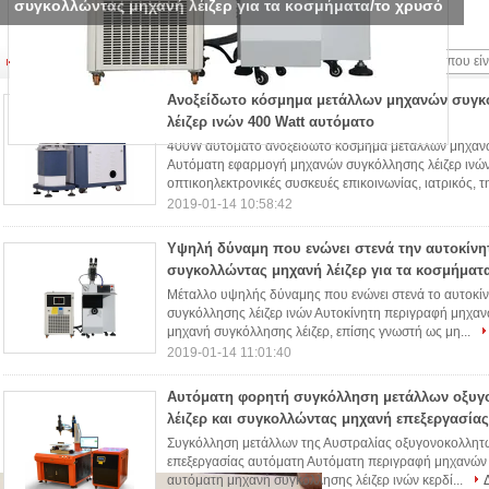
συγκολλώντας μηχανή λέιζερ για τα κοσμήματα/το χρυσό
Μηχανή συγκόλλησης λέιζερ ινών
(30)
Ανοξείδωτο κόσμημα μετάλλων μηχανών συγκ
λέιζερ ινών 400 Watt αυτόματο
400W αυτόματο ανοξείδωτο κόσμημα μετάλλων μηχανώ
Αυτόματη εφαρμογή μηχανών συγκόλλησης λέιζερ ινών
οπτικοηλεκτρονικές συσκευές επικοινωνίας, ιατρικός, τη
2019-01-14 10:58:42
Υψηλή δύναμη που ενώνει στενά την αυτοκίνη
συγκολλώντας μηχανή λέιζερ για τα κοσμήματ
Μέταλλο υψηλής δύναμης που ενώνει στενά το αυτοκ
συγκόλλησης λέιζερ ινών Αυτοκίνητη περιγραφή μηχαν
μηχανή συγκόλλησης λέιζερ, επίσης γνωστή ως μη...
2019-01-14 11:01:40
Αυτόματη φορητή συγκόλληση μετάλλων οξυγ
λέιζερ και συγκολλώντας μηχανή επεξεργασίας
Συγκόλληση μετάλλων της Αυστραλίας οξυγονοκολλητώ
επεξεργασίας αυτόματη Αυτόματη περιγραφή μηχανών 
αυτόματη μηχανή συγκόλλησης λέιζερ ινών κερδί...