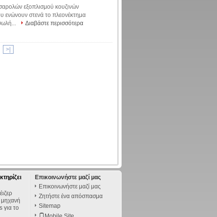
σαρολών εξοπλισμού κουζινών
υ ενώνουν στενά το πλεονέκτημα
σωλή...
Διαβάστε περισσότερα
>|
κτηρίζει
Επικοινωνήστε μαζί μας
Επικοινωνήστε μαζί μας
έιζερ
Ζητήστε ένα απόσπασμα
η μηχανή
Sitemap
 για το
Mobile Site