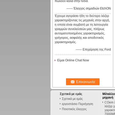
πωλούν καλά στην Ινδία.
—— Έλεγχος σημαδιών EtchON
Έχουμε αγοράσει ήδη το δεύτερο λέιζερ
χαρακτηρίζοντας τις μηχανές στην αρχή,
η οποία είναι συμβατή με τη λειτουργία
γραμμών συνελεύσεών μας, πλήρως
αυτοματοποιημένος χαρακτηρισμός,
γρήγορος, ασφαλής και αποδοτικός
χαρακτηρισμός.
—— Επιχείρηση της Ford
Είμαι Online Chat Now
Σχετικά με εμάς
Μέταλλο 
μηχανή
Σχετικά με εμάς
COem λέ
εργοστάσιο Περιήγηση
λέιζερ 
Ποιοτικός έλεγχος
χαρακτη
7000MM