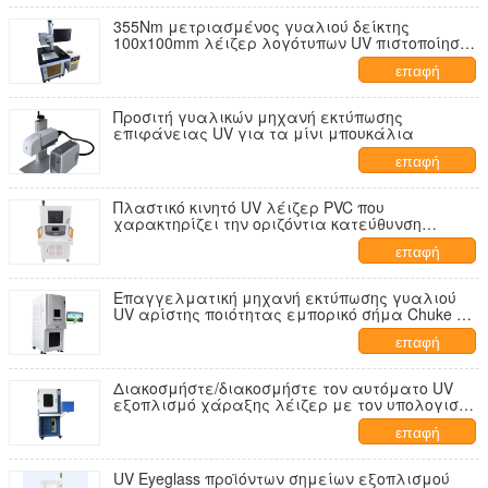
355Nm μετριασμένος γυαλιού δείκτης
100x100mm λέιζερ λογότυπων UV πιστοποίηση
FDA περιοχής ulmm-A01
επαφή
Προσιτή γυαλικών μηχανή εκτύπωσης
επιφάνειας UV για τα μίνι μπουκάλια
επαφή
Πλαστικό κινητό UV λέιζερ PVC που
χαρακτηρίζει την οριζόντια κατεύθυνση
πόλωσης μηχανών
επαφή
Επαγγελματική μηχανή εκτύπωσης γυαλιού
UV αρίστης ποιότητας εμπορικό σήμα Chuke 3
Watt
επαφή
Διακοσμήστε/διακοσμήστε τον αυτόματο UV
εξοπλισμό χάραξης λέιζερ με τον υπολογιστή
γραφείου
επαφή
UV Eyeglass προϊόντων σημείων εξοπλισμού