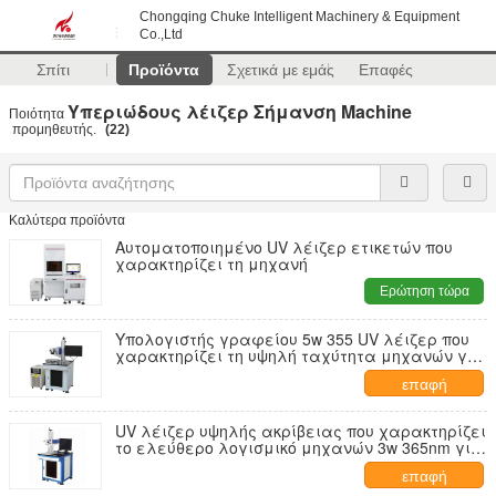
Chongqing Chuke Intelligent Machinery & Equipment
Co.,Ltd
Σπίτι
Προϊόντα
Σχετικά με εμάς
Επαφές
Υπεριώδους λέιζερ Σήμανση Machine
Ποιότητα
προμηθευτής.
(22)
Καλύτερα προϊόντα
Αυτοματοποιημένο UV λέιζερ ετικετών που
χαρακτηρίζει τη μηχανή
Ερώτηση τώρα
Υπολογιστής γραφείου 5w 355 UV λέιζερ που
χαρακτηρίζει τη υψηλή ταχύτητα μηχανών για
τον τυπωμένο πίνακα κυκλωμάτων
επαφή
UV λέιζερ υψηλής ακρίβειας που χαρακτηρίζει
το ελεύθερο λογισμικό μηχανών 3w 365nm για
το γυαλί
επαφή