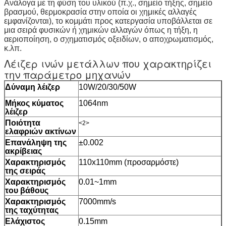
Ανάλογα με τη φύση του υλικού (π.χ., σημείο τήξης, σημείο
βρασμού, θερμοκρασία στην οποία οι χημικές αλλαγές
εμφανίζονται), το κομμάτι προς κατεργασία υποβάλλεται σε
μια σειρά φυσικών ή χημικών αλλαγών όπως η τήξη, η
αεριοποίηση, ο σχηματισμός οξειδίων, ο αποχρωματισμός,
κ.λπ.
Λέιζερ ινών μετάλλων που χαρακτηρίζει
την παράμετρο μηχανών
Δύναμη λέιζερ
10W/20/30/50W
Μήκος κύματος
1064nm
λέιζερ
Ποιότητα
<2>
ελαφριών ακτίνων
Επανάληψη της
±0.002
ακρίβειας
Χαρακτηρισμός
110x110mm (προσαρμόστε)
της σειράς
Χαρακτηρισμός
0.01~1mm
του βάθους
Χαρακτηρισμός
7000mm/s
της ταχύτητας
Ελάχιστος
0.15mm