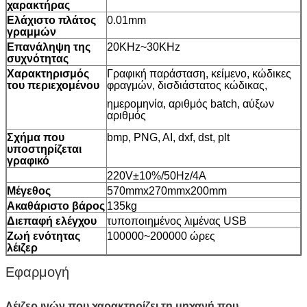
χαρακτήρας
Ελάχιστο πλάτος
0.01mm
γραμμών
Επανάληψη της
20KHz~30KHz
συχνότητας
Χαρακτηρισμός
Γραφική παράσταση, κείμενο, κώδικες
του περιεχομένου
φραγμών, δισδιάστατος κώδικας,
ημερομηνία, αριθμός batch, αύξων
αριθμός
Σχήμα που
bmp, PNG, AI, dxf, dst, plt
υποστηρίζεται
γραφικό
220V±10%/50Hz/4A
Μέγεθος
570mmx270mmx200mm
Ακαθάριστο βάρος
135kg
Διεπαφή ελέγχου
τυποποιημένος λιμένας USB
Ζωή ενότητας
100000~200000 ώρες
λέιζερ
Εφαρμογή
Λέιζερ ινών που χαρακτηρίζει τη μηχανή που