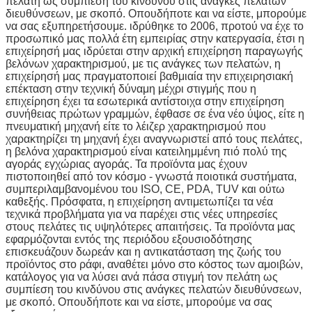
πελάτη ως συμπίεση του κινδύνου στις ανάγκες πελατών
διευθύνσεων, με σκοπό. Οπουδήποτε και να είστε, μπορούμε
να σας εξυπηρετήσουμε. ιδρύθηκε το 2006, προτού να έχε το
προσωπικό μας πολλά έτη εμπειρίας στην κατεργασία, έτσι η
επιχείρησή μας ιδρύεται στην αρχική επιχείρηση παραγωγής
βελόνων χαρακτηρισμού, με τις ανάγκες των πελατών, η
επιχείρησή μας πραγματοποιεί βαθμιαία την επιχειρησιακή
επέκταση στην τεχνική δύναμη μέχρι στιγμής που η
επιχείρηση έχει τα εσωτερικά αντίστοιχα στην επιχείρηση
συνήθειας πρώτων γραμμών, έφθασε σε ένα νέο ύψος, είτε η
πνευματική μηχανή είτε το λέιζερ χαρακτηρισμού που
χαρακτηρίζει τη μηχανή έχει αναγνωριστεί από τους πελάτες,
η βελόνα χαρακτηρισμού είναι κατειλημμένη πιό πολύ της
αγοράς εγχώριας αγοράς. Τα προϊόντα μας έχουν
πιστοποιηθεί από τον κόσμο - γνωστά ποιοτικά συστήματα,
συμπεριλαμβανομένου του ISO, CE, PDA, TUV και ούτω
καθεξής. Πρόσφατα, η επιχείρηση αντιμετωπίζει τα νέα
τεχνικά προβλήματα για να παρέχει στις νέες υπηρεσίες
στους πελάτες τις υψηλότερες απαιτήσεις. Τα προϊόντα μας
εφαρμόζονται εντός της περιόδου εξουσιοδότησης
επισκευάζουν δωρεάν και η αντικατάσταση της ζωής του
προϊόντος στο ράφι, αναθέτει μόνο στο κόστος των αμοιβών,
κατάλογος για να λύσει ανά πάσα στιγμή τον πελάτη ως
συμπίεση του κινδύνου στις ανάγκες πελατών διευθύνσεων,
με σκοπό. Οπουδήποτε και να είστε, μπορούμε να σας