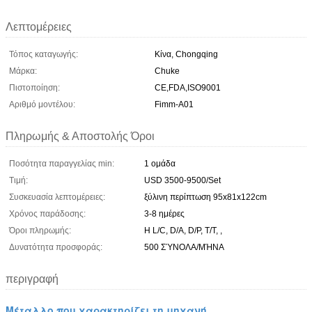
Λεπτομέρειες
Τόπος καταγωγής:
Κίνα, Chongqing
Μάρκα:
Chuke
Πιστοποίηση:
CE,FDA,ISO9001
Αριθμό μοντέλου:
Fimm-A01
Πληρωμής & Αποστολής Όροι
Ποσότητα παραγγελίας min:
1 ομάδα
Τιμή:
USD 3500-9500/Set
Συσκευασία λεπτομέρειες:
ξύλινη περίπτωση 95x81x122cm
Χρόνος παράδοσης:
3-8 ημέρες
Όροι πληρωμής:
Η L/C, D/A, D/P, T/T, ,
Δυνατότητα προσφοράς:
500 ΣΎΝΟΛΑ/ΜΉΝΑ
περιγραφή
Μέταλλο που χαρακτηρίζει τη μηχανή