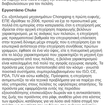
διαβουλεύσεων για τον πελάτη.
Εργοστάσιο Chuke
Co. εξοπλισμού μηχανημάτων Chongqing η πρώτη ευφυής,
ΕΠΕ ιδρύθηκε το 2006, προτού να έχε το προσωπικό μας
πολλά έτη εμπειρίας στην κατεργασία, έτσι η επιχείρησή μας
ιδρύεται στην αρχική επιχείρηση παραγωγής βελόνων
χαρακτηρισμού, με τις ανάγκες των πελατών, η επιχείρησή
μας πραγματοποιεί βαθμιαία την επιχειρησιακή επέκταση
στην τεχνική δύναμη μέχρι στιγμής που η επιχείρηση έχει τα
εσωτερικά αντίστοιχα στην επιχείρηση συνήθειας πρώτων
γραμμών, έφθασε σε ένα νέο ύψος, είτε η πνευματική μηχανή
είτε το λέιζερ χαρακτηρισμού που χαρακτηρίζει τη μηχανή έχει
αναγνωριστεί από τους πελάτες, η βελόνα χαρακτηρισμού
είναι κατειλημμένη πιό πολύ της αγοράς εγχώριας αγοράς. Τα
προϊόντα μας έχουν πιστοποιηθεί από τον κόσμο - γνωστά
ποιοτικά συστήματα, συμπεριλαμβανομένου του ISO, CE,
PDA, TUV και ούτω καθεξής. Πρόσφατα, η επιχείρηση
αντιμετωπίζει τα νέα τεχνικά προβλήματα για να παρέχει στις
νέες υπηρεσίες στους πελάτες τις υψηλότερες απαιτήσεις. Τα
προϊόντα μας εφαρμόζονται εντός της περιόδου
εξουσιοδότησης επισκευάζουν δωρεάν και η αντικατάσταση
της ζωής του προϊόντος στο ράφι, αναθέτει μόνο στο κόστος
των αμοιβών, κατάλογος για να λύσει ανά πάσα στιγμή τον