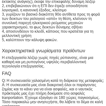
έκτακτης ανάγκης), έκοψε την επικεφαλής δύναμη λέιζερ
2, επιβεβαιώνουν ότι η ΕΠΙ δεν έτρεξε οποιοδήποτε
λογισμικό, η κανονική έξοδος, κλείσιμο
3, γυρίζουν το βασικό διακόπτη 90o αντίθετα προς τη φορά
των δεικτων του ρολογιού «από» τη θέση, κλείνουν τη
συνολική παροχή ηλεκτρικού ρεύματος μηχανών
χαρακτηρισμού, το φως δεικτών δύναμης σβήνει
4, αποσυνδέουν το κλειδί, κάποιος που κρατιέται για τη
μελλοντική χρήση
5, καλύπτουν την κάλυψη φακών.
Χαρακτηριστικά γνωρίσματα προϊόντων
Η επεξεργασία λέιζερ χωρίς πηγές ρύπανσης, είναι μια
καθαρή και μη ρυπογόνος υψηλός-περιβαλλοντική
τεχνολογία επεξεργασίας.
FAQ
Q: Η συσκευασία χαλασμένη κατά τη διάρκεια της μεταφοράς;
Α: Η συσκευασία μας είναι διακριτική όλοι οι παράγοντες
ζημίας και το κάνει για να είναι ασφαλές, και ο ναυτικός
πράκτοράς μας έχει πλήρη δοκίμασε στο ασφαλές
tranportation. Έχουμε εξαγάγει σε 180 χώρες παγκοσμίως.
Τόσο παρακαλώ μην ανησυχήστε, θα λάβετε το δέμα σε καλή