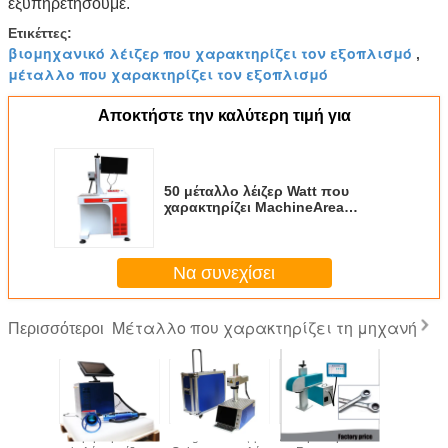
εξυπηρετήσουμε.
Ετικέττες:
βιομηχανικό λέιζερ που χαρακτηρίζει τον εξοπλισμό
,
μέταλλο που χαρακτηρίζει τον εξοπλισμό
Αποκτήστε την καλύτερη τιμή για
50 μέταλλο λέιζερ Watt που
χαρακτηρίζει MachineArea
175X175MM τυποποιημένος
λιμένας USB
Να συνεχίσει
Μέταλλο που χαρακτηρίζει τη μηχανή
Περισσότεροι
ρατημένο
Φορητό μέταλλο
Engraver λέιζερ
Αυτόματο μέταλλο
Μέτα