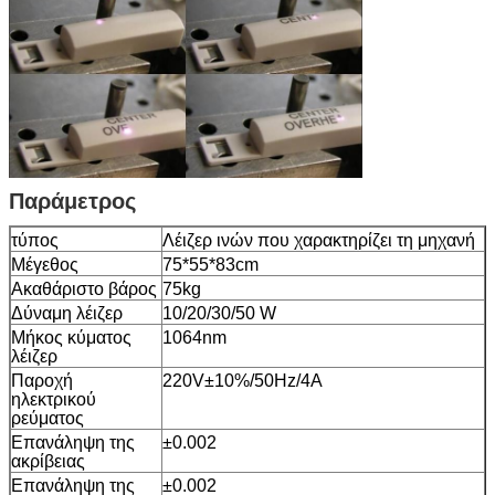
Παράμετρος
τύπος
Λέιζερ ινών που χαρακτηρίζει τη μηχανή
Μέγεθος
75*55*83cm
Ακαθάριστο βάρος
75kg
Δύναμη λέιζερ
10/20/30/50 W
Μήκος κύματος
1064nm
λέιζερ
Παροχή
220V±10%/50Hz/4A
ηλεκτρικού
ρεύματος
Επανάληψη της
±0.002
ακρίβειας
Επανάληψη της
±0.002