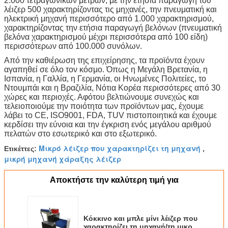
2.000 τετραγωνικών μέτρων, με την ετήσια παραγωγή του
λέιζερ 500 χαρακτηρίζοντας τις μηχανές, την πνευματική και
ηλεκτρική μηχανή περισσότερο από 1.000 χαρακτηρισμού,
χαρακτηρίζοντας την ετήσια παραγωγή βελόνων (πνευματική
βελόνα χαρακτηρισμού μέχρι περισσότερα από 100 είδη)
περισσότερων από 100.000 συνόλων.
Από την καθιέρωση της επιχείρησης, τα προϊόντα έχουν
αγαπηθεί σε όλο τον κόσμο. Όπως η Μεγάλη Βρετανία, η
Ισπανία, η Γαλλία, η Γερμανία, οι Ηνωμένες Πολιτείες, το
Ντουμπάι και η Βραζιλία, Νότια Κορέα περισσότερες από 30
χώρες και περιοχές. Αφότου βελτιώνουμε συνεχώς και
τελειοποιούμε την ποιότητα των προϊόντων μας, έχουμε
λάβει το CE, ISO9001, FDA, TUV πιστοποιητικά και έχουμε
κερδίσει την εύνοια και την έγκριση ενός μεγάλου αριθμού
πελατών στο εσωτερικό και στο εξωτερικό.
Μικρό λέιζερ που χαρακτηρίζει τη μηχανή
Ετικέττες:
,
μικρή μηχανή χάραξης λέιζερ
Αποκτήστε την καλύτερη τιμή για
Κόκκινο και μπλε μίνι λέιζερ που
χαρακτηρίζει τη μηχανή/τη μικρή