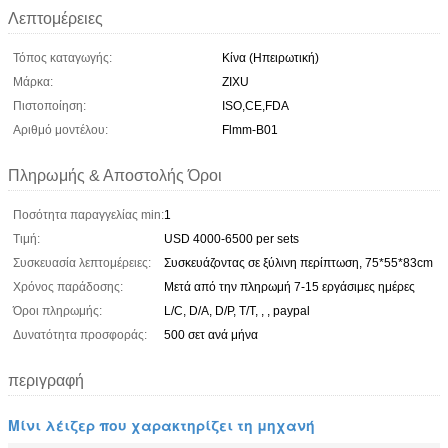
Λεπτομέρειες
Τόπος καταγωγής:
Κίνα (Ηπειρωτική)
Μάρκα:
ZIXU
Πιστοποίηση:
ISO,CE,FDA
Αριθμό μοντέλου:
Flmm-B01
Πληρωμής & Αποστολής Όροι
Ποσότητα παραγγελίας min:
1
Τιμή:
USD 4000-6500 per sets
Συσκευασία λεπτομέρειες:
Συσκευάζοντας σε ξύλινη περίπτωση, 75*55*83cm
Χρόνος παράδοσης:
Μετά από την πληρωμή 7-15 εργάσιμες ημέρες
Όροι πληρωμής:
L/C, D/A, D/P, T/T, , , paypal
Δυνατότητα προσφοράς:
500 σετ ανά μήνα
περιγραφή
Μίνι λέιζερ που χαρακτηρίζει τη μηχανή