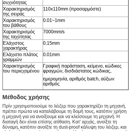
συχνότητας
Χαρακτηρισμός
110x110mm (προσαρμόστε)
της σειράς
Χαρακτηρισμός
0.01~1mm
του βάθους
Χαρακτηρισμός
7000mm/s
της ταχύτητας
Ελάχιστος
0.15mm
χαρακτήρας
Ελάχιστο πλάτος
0.01mm
γραμμών
Χαρακτηρισμός
Γραφική παράσταση, κείμενο, κώδικες
του περιεχομένου
φραγμών, δισδιάστατος κώδικας,
ημερομηνία, αριθμός batch, αύξων
αριθμός
Μέθοδος χρήσης
Πρίν χρησιμοποιούμε το λέιζερ που χαρακτηρίζει τη μηχανή,
πρέπει πρώτα να καταλάβουμε τη δομή τους, κατόπιν χρήση
η μηχανή για να ανοίξουμε και να κλείσουμε τη μηχανή. Η
διαταγή δεν είναι επίσης ατίθαση. Κατ' αρχάς, ανοίξτε τη
δύναμη, κατόπιν ανοίξτε τη dust-proof κάλυψη του λέιζερ, και