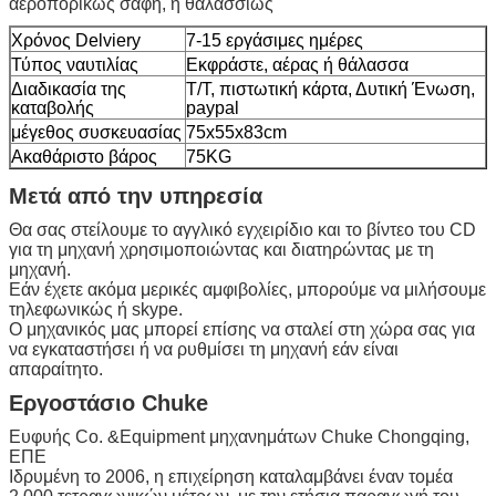
αεροπορικώς σαφή, ή θαλασσίως
Χρόνος Delviery
7-15 εργάσιμες ημέρες
Τύπος ναυτιλίας
Εκφράστε, αέρας ή θάλασσα
Διαδικασία της
T/T, πιστωτική κάρτα, Δυτική Ένωση,
καταβολής
paypal
μέγεθος συσκευασίας
75x55x83cm
Ακαθάριστο βάρος
75KG
Μετά από την υπηρεσία
Θα σας στείλουμε το αγγλικό εγχειρίδιο και το βίντεο του CD
για τη μηχανή χρησιμοποιώντας και διατηρώντας με τη
μηχανή.
Εάν έχετε ακόμα μερικές αμφιβολίες, μπορούμε να μιλήσουμε
τηλεφωνικώς ή skype.
Ο μηχανικός μας μπορεί επίσης να σταλεί στη χώρα σας για
να εγκαταστήσει ή να ρυθμίσει τη μηχανή εάν είναι
απαραίτητο.
Εργοστάσιο Chuke
Ευφυής Co. &Equipment μηχανημάτων Chuke Chongqing,
ΕΠΕ
Ιδρυμένη το 2006, η επιχείρηση καταλαμβάνει έναν τομέα