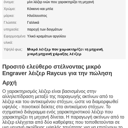
όνομα:
μίνι λέιζερ ινών που χαρακτηρίζει τη μηχανή
Χρώμα:
Κόκκινο και μπλε
μάρκα:
Ηλιόλουστος
Γλώσσα:
Γαλλικά
υπηρεσία:
παροχή των δειγμάτων
Εφαρμοσμένα
Υλικό κραμάτων αργιλίου
υλικά:
Μικρό λέιζερ που χαρακτηρίζει τη μηχανή
Υψηλό φως:
,
μικρή μηχανή χάραξης λέιζερ
Προσιτό ελεύθερο στέλνοντας μικρό
Engraver λέιζερ Raycus για την πώληση
Αρχή
Ο χαρακτηρισμός λέιζερ είναι βασισμένος στην
αλληλεπίδραση μεταξύ της παραγωγής ακτίνων από το
λέιζερ και του αντικειμένου στόχων, ώστε να διαμορφωθεί
υψηλός - ποιοτικοί δείκτες στο αντικείμενο στόχων. Το
σχηματικό διάγραμμα ενός χαρακτηριστικού λέιζερ που
χαρακτηρίζει τη μηχανή δίνεται. Η παραγωγή ακτίνων από το
λέιζερ ελέγχεται από δύο καθρέφτες που τοποθετούνται σε
μια μηχανή ακρίβειας υψηλής ταχύτητας για να επιτύχουν το