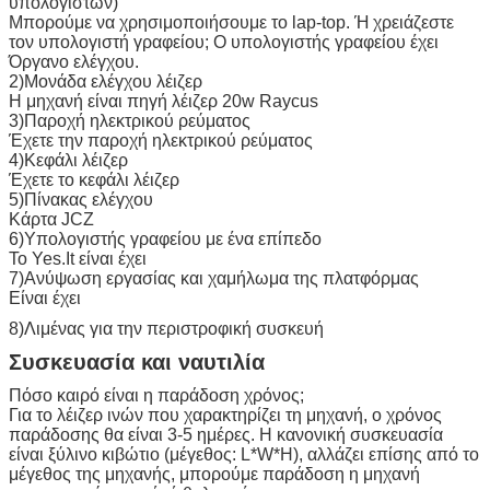
υπολογιστών)
Μπορούμε να χρησιμοποιήσουμε το lap-top. Ή χρειάζεστε
τον υπολογιστή γραφείου; Ο υπολογιστής γραφείου έχει
Όργανο ελέγχου.
2)Μονάδα ελέγχου λέιζερ
Η μηχανή είναι πηγή λέιζερ 20w Raycus
3)Παροχή ηλεκτρικού ρεύματος
Έχετε την παροχή ηλεκτρικού ρεύματος
4)Κεφάλι λέιζερ
Έχετε το κεφάλι λέιζερ
5)Πίνακας ελέγχου
Κάρτα JCZ
6)Υπολογιστής γραφείου με ένα επίπεδο
Το Yes.It είναι έχει
7)Ανύψωση εργασίας και χαμήλωμα της πλατφόρμας
Είναι έχει
8)Λιμένας για την περιστροφική συσκευή
Συσκευασία και ναυτιλία
Πόσο καιρό είναι η παράδοση χρόνος;
Για το λέιζερ ινών που χαρακτηρίζει τη μηχανή, ο χρόνος
παράδοσης θα είναι 3-5 ημέρες. Η κανονική συσκευασία
είναι ξύλινο κιβώτιο (μέγεθος: L*W*H), αλλάζει επίσης από το
μέγεθος της μηχανής, μπορούμε παράδοση η μηχανή