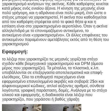
χαρακτηρισμό κινήσεων της ακτίνας. Κάθε καθρέφτης κινείται
κατά μήκος ενός ενιαίου άξονα. Η κίνηση της μηχανής είναι
πολύ γρήγορη, και η αδράνεια είναι πολύ μικρή, έτσι ώστε ο
στόχος μπορεί να χαρακτηριστεί. Η ακτίνα που καθοδηγείται
από τον καθρέφτη στρέφεται από το φακό θήτα φ και η
εστίαση είναι στο χαρακτηρισμένο αεροπλάνο. Όταν η ακτίνα
αλληλεπιδρά με το επονομαζόμενο αντικείμενο, το
αντικείμενο είναι «χαρακτηρισμένο». Οι άλλες επιφάνειες του
αντικειμένου παραμένουν αμετάβλητες εκτός από τη θέση του
χαρακτηρισμού
Εφαρμογή:
το λέιζερ που χαρακτηρίζει τις μηχανές χειρίζεται στόχο
σχεδόν κάθε βιομηχανικό χαρακτηρισμού και DPM (άμεσο
μέρος που χαρακτηρίζει). Τα μέταλλα, τα πλαστικά, κ.λπ.
υποβάλλονται σε επεξεργασία αποτελεσματικά και επαφή-
ελεύθερος. Όλο το επιθυμητό περιεχόμενο είναι
εφαρμοσμένο επανειλημμένα ακριβές και σοβαρά: 2$οι και
αλφανουμερικοί κώδικες, απλοί αύξοντες αριθμοί, σύνθετα
λογότυπα, γραφική παράσταση, δομές. Ανάλογα με το στόχο
υλικού και εφαρμογής, η διαδικασία είναι λέιζερ που
χαρακτηρίζει, που χαράσσει ή βαθύς χάραξη