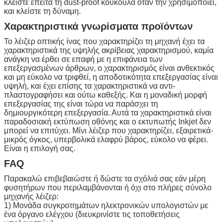
κλείστε έπειτα τη dust-proof κουκούλα όταν την χρησιμοποιεί,
και κλείστε τη δύναμη.
Χαρακτηριστικά γνωρίσματα προϊόντων
Το λέιζερ οπτικής ίνας που χαρακτηρίζει τη μηχανή έχει τα
χαρακτηριστικά της υψηλής ακρίβειας χαρακτηρισμού, καμία
ανάγκη να έρθει σε επαφή με η επιφάνεια των
επεξεργασμένων άρθρων, ο χαρακτηρισμός είναι ανθεκτικός
και μη εύκολο να τριφθεί, η αποδοτικότητα επεξεργασίας είναι
υψηλή, και έχει επίσης τα χαρακτηριστικά να αντι-
πλαστογραφήσει και ούτω καθεξής. Και η μοναδική μορφή
επεξεργασίας της είναι τώρα να παράσχει τη
δημιουργικότερη επεξεργασία. Αυτά τα χαρακτηριστικά είναι
παραδοσιακή εκτύπωση οθόνης και ο εκτυπωτής Inkjet δεν
μπορεί να επιτύχει. Μίνι λέιζερ που χαρακτηρίζει, εξαιρετικά-
μικρός όγκος, υπερβολικά ελαφρύ βάρος, εύκολο να φέρει.
Είναι η επιλογή σας.
FAQ
Παρακαλώ επιβεβαιώστε ή δώστε τα σχόλιά σας εάν μέρη
φυσητήρων που περιλαμβάνονται ή όχι στο πλήρες σύνολο
μηχανής λέιζερ:
1) Μονάδα συγκροτημάτων ηλεκτρονικών υπολογιστών με
ένα όργανο ελέγχου (διευκρινίστε τις τοποθετήσεις