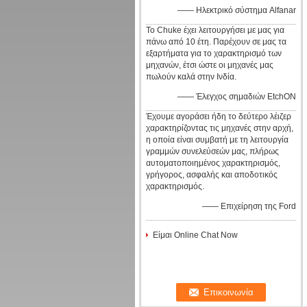
—— Ηλεκτρικό σύστημα Alfanar
Το Chuke έχει λειτουργήσει με μας για
πάνω από 10 έτη. Παρέχουν σε μας τα
εξαρτήματα για το χαρακτηρισμό των
μηχανών, έτσι ώστε οι μηχανές μας
πωλούν καλά στην Ινδία.
—— Έλεγχος σημαδιών EtchON
Έχουμε αγοράσει ήδη το δεύτερο λέιζερ
χαρακτηρίζοντας τις μηχανές στην αρχή,
η οποία είναι συμβατή με τη λειτουργία
γραμμών συνελεύσεών μας, πλήρως
αυτοματοποιημένος χαρακτηρισμός,
γρήγορος, ασφαλής και αποδοτικός
χαρακτηρισμός.
—— Επιχείρηση της Ford
Είμαι Online Chat Now