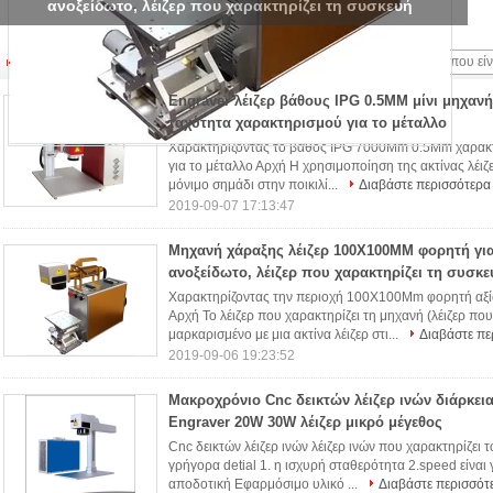
ανοξείδωτο, λέιζερ που χαρακτηρίζει τη συσκευή
Μίνι λέιζερ που χαρακτηρίζει τη μηχανή
(49)
Engraver λέιζερ βάθους IPG 0.5MM μίνι μηχαν
ταχύτητα χαρακτηρισμού για το μέταλλο
Χαρακτηρίζοντας το βάθος IPG 7000Mm 0.5Mm χαρακτηρ
για το μέταλλο Αρχή Η χρησιμοποίηση της ακτίνας λέιζε
μόνιμο σημάδι στην ποικιλί...
Διαβάστε περισσότερα
2019-09-07 17:13:47
Μηχανή χάραξης λέιζερ 100X100MM φορητή για
ανοξείδωτο, λέιζερ που χαρακτηρίζει τη συσκε
Χαρακτηρίζοντας την περιοχή 100X100Mm φορητή αξία
Αρχή Το λέιζερ που χαρακτηρίζει τη μηχανή (λέιζερ που
μαρκαρισμένο με μια ακτίνα λέιζερ στι...
Διαβάστε πε
2019-09-06 19:23:52
Μακροχρόνιο Cnc δεικτών λέιζερ ινών διάρκει
Engraver 20W 30W λέιζερ μικρό μέγεθος
Cnc δεικτών λέιζερ ινών λέιζερ ινών που χαρακτηρίζει
γρήγορα detial 1. η ισχυρή σταθερότητα 2.speed είναι γρ
αποδοτική Εφαρμόσιμο υλικό ...
Διαβάστε περισσότ