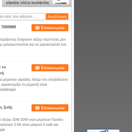
χάραξης λέιζερ αερόψυξης
μίνι
ή 7000MM
Επικοινωνία
ίζοντας Engraver λέιζερ ταχύτητας μίνι
ρ χρησιμοποιείται για να χαρακτηρίσει ένα
 το
Επικοινωνία
υή
 μηχανών χάραξης λέιζερ του ανοξείδωτου
 χαρακτηρίζει τη μηχανή) είναι
ρισσότερα
ας ζωής
Επικοινωνία
 το λέιζερ 20W 30W ινών μηχανών Προϊόν
ήγορο 3.life είναι μακριοί 4.safe και
ερα