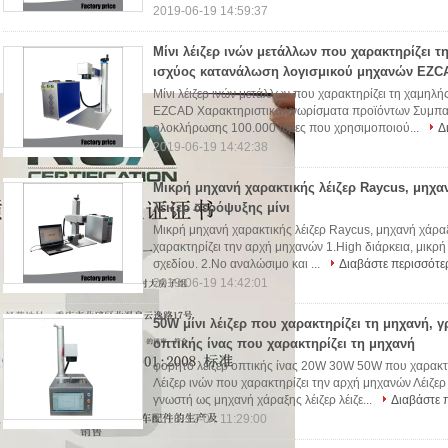
2019-06-19 14:59:37
Μίνι λέιζερ ινών μετάλλων που χαρακτηρίζει τ
ισχύος κατανάλωση λογισμικού μηχανών EZC
Μίνι λέιζερ ινών μετάλλων που χαρακτηρίζει τη χαμηλ
EZCAD Χαρακτηριστικά γνωρίσματα προϊόντων Συμπαγέ
ολοκλήρωσης 100.000 ώρες που χρησιμοποιού...
Δ
2019-06-19 14:42:38
Μικρή μηχανή χαρακτικής λέιζερ Raycus, μηχα
λέιζερ αερόψυξης μίνι
Μικρή μηχανή χαρακτικής λέιζερ Raycus, μηχανή χάραξ
χαρακτηρίζει την αρχή μηχανών 1.High διάρκεια, μικ
σχεδίου. 2.No αναλώσιμο και ...
Διαβάστε περισσότε
2019-06-19 14:42:01
50W μίνι λέιζερ που χαρακτηρίζει τη μηχανή, γ
οπτικής ίνας που χαρακτηρίζει τη μηχανή
φορητό λέιζερ οπτικής ίνας 20W 30W 50W που χαρακτ
Λέιζερ ινών που χαρακτηρίζει την αρχή μηχανών Λέιζερ
γνωστή ως μηχανή χάραξης λέιζερ λέιζε...
Διαβάστε 
2018-12-04 11:29:00