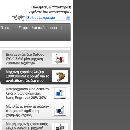
Πωλήσεις & Υποστήριξη
Ζητήστε ένα απόσπασμα
-
Select Language
ζί μας
Ζητήστε ένα απόσπασμα
Engraver λέιζερ βάθους
IPG 0.5MM μίνι μηχανή
7000MM ταχύτητα
χαρακτηρισμού για το
μέταλλο
Μηχανή χάραξης λέιζερ
100X100MM φορητή για το
ανοξείδωτο, λέιζερ που
χαρακτηρίζει τη συσκευή
Μακροχρόνιο Cnc δεικτών
λέιζερ ινών διάρκειας
ζωής Engraver 20W 30W
λέιζερ μικρό μέγεθος
Μίνι λέιζερ ινών μετάλλων
που χαρακτηρίζει τη
χαμηλής ισχύος
κατανάλωση λογισμικού
μηχανών EZCAD
Μικρή μηχανή χαρακτικής
λέιζερ Raycus, μηχανή