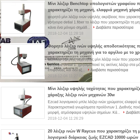
Μίνι λέιζερ Benchtop υπολογιστών γραφείου 
χαρακτηρίζει τη μηχανή, ελαφριά μηχανή χάρα
φορητό μίνι λέιζερ ινών υψηλής ακρίβειας που χαρακτηρ
γρήγορα detial 1.fiber το λέιζερ που χαρακτηρίζει τη μη
κάνει ένα μόνιμο σημάδ...
Διαβάστε περισσότερα
2018-12-04 11:28:18
Φορητό λέιζερ ινών υψηλής αποδοτικότητας 
χαρακτηρίζει τη μηχανή για το αργίλιο με το χ
tabletop υψηλής ταχύτητας μίνι λέιζερ ινών που χαρακ
γρήγορα detial 1. χρησιμοποιεί τις ακτίνες λέιζερ στα
επιφάνειες και δεν εξ...
Διαβάστε περισσότερα
2018-12-04 11:27:06
Μίνι λέιζερ υψηλής ταχύτητας που χαρακτηρίζ
χάραξης λέιζερ ινών μηχανών 30w
Ezcad λογισμικού μπλε λέιζερ ινών χρώματος ελαφρύ φ
Χαρακτηριστικά γνωρίσματα προϊόντων 1. Διεθνής ποι
μορφή, ατμόσφαιρα υψηλών σημείων. Κά...
Διαβάστ
2018-12-04 11:26:29
20 λέιζερ ινών W Raycus που χαρακτηρίζει τη 
λογισμικό διάρκειας ζωής EZCAD 10000 ωρών