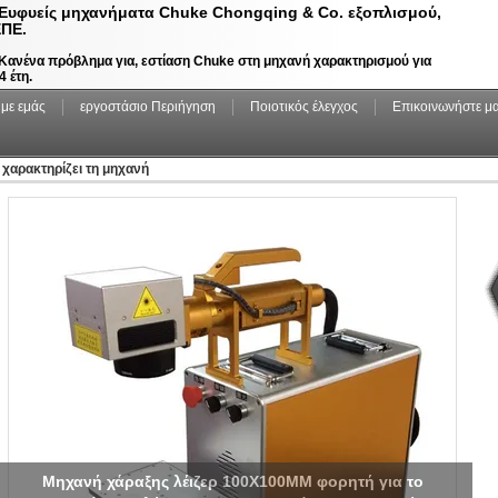
Ευφυείς μηχανήματα Chuke Chongqing & Co. εξοπλισμού,
ΠΕ.
Κανένα πρόβλημα για, εστίαση Chuke στη μηχανή χαρακτηρισμού για
4 έτη.
 με εμάς
εργοστάσιο Περιήγηση
Ποιοτικός έλεγχος
Επικοινωνήστε μα
υ χαρακτηρίζει τη μηχανή
Μηχανή χάραξης λέιζερ 100X100MM φορητή για το