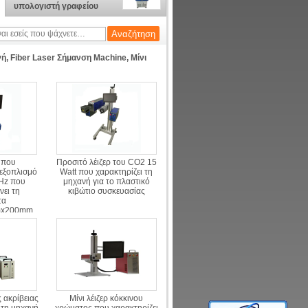
υπολογιστή γραφείου
μηχανών που
χαρακτηρίζει στο μέταλλο,
λέιζερ ινών που
χαρακτηρίζει τη μηχανή
ή, Fiber Laser Σήμανση Machine, Μίνι
 που
Προσιτό λέιζερ του CO2 15
 εξοπλισμό
Watt που χαρακτηρίζει τη
Hz που
μηχανή για το πλαστικό
ει τη
κιβώτιο συσκευασίας
τα
mx200mm
ς
 ακρίβειας
Μίνι λέιζερ κόκκινου