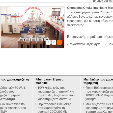
μηχανή για το
Chongqing Chuke Intelligent Ma
Τα ευφυείς μηχανήματα Chuke Ch
πλήρως θυγατρικά των εργασιών 
Chongqing, μια όμορφη πόλη στην 
περισσότερα
Επικοινωνήστε μαζί μας σήμερ
1
2
3
εργοστάσιο Περιήγηση
Ποι
που χαρακτηρίζει τη
Fiber Laser Σήμανση
Μίνι λέιζερ που χαρα
Machine
τη μηχανή
ιζερ ινών 50 Watt,
10W λέιζερ ινών που
Flmm-B01 φορητό λ
χάλυβα που
χαρακτηρίζει τη μηχανή για
που χαρακτηρίζει τ
ρίζει τη μηχανή
το μέταλλο, λέιζερ ινών που
100X100MM Raycus
 ταχύτητα
χαρακτηρίζει το σύστημα
χάλυβα
λλο λέιζερ Watt που
Περιστροφικό Cnc λέιζερ
Μίνι λέιζερ του ISO
ηρίζει MachineArea
που χαρακτηρίζει τη
χαρακτηρίζει τη μηχ
75MM
συσκευή 200X200MM
φορητό μέταλλο αρ