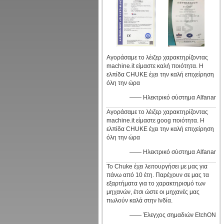
Αγοράσαμε το λέιζερ χαρακτηρίζοντας
machine.it είμαστε καλή ποιότητα. Η
ελπίδα CHUKE έχει την καλή επιχείρηση
όλη την ώρα
—— Ηλεκτρικό σύστημα Alfanar
Αγοράσαμε το λέιζερ χαρακτηρίζοντας
machine.it είμαστε goog ποιότητα. Η
ελπίδα CHUKE έχει την καλή επιχείρηση
όλη την ώρα
—— Ηλεκτρικό σύστημα Alfanar
Το Chuke έχει λειτουργήσει με μας για
πάνω από 10 έτη. Παρέχουν σε μας τα
εξαρτήματα για το χαρακτηρισμό των
μηχανών, έτσι ώστε οι μηχανές μας
πωλούν καλά στην Ινδία.
—— Έλεγχος σημαδιών EtchON