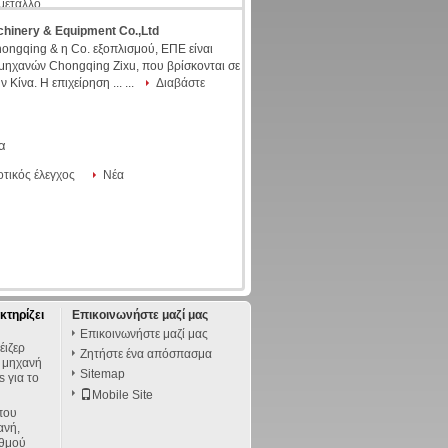
 μέταλλο
chinery & Equipment Co.,Ltd
ongqing & η Co. εξοπλισμού, ΕΠΕ είναι
μηχανών Chongqing Zixu, που βρίσκονται σε
Κίνα. Η επιχείρηση ... ...
Διαβάστε
α
οτικός έλεγχος
Νέα
κτηρίζει
Επικοινωνήστε μαζί μας
Επικοινωνήστε μαζί μας
έιζερ
Ζητήστε ένα απόσπασμα
η μηχανή
Sitemap
 για το
Mobile Site
 που
ανή,
ιθμού