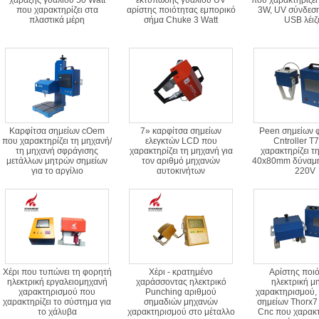
χάραξης γυαλιού 50 Watt
εκτύπωσης γυαλιού UV
που χαρακτηρίζει
που χαρακτηρίζει στα
αρίστης ποιότητας εμπορικό
3W, UV σύνδεση
πλαστικά μέρη
σήμα Chuke 3 Watt
USB λέιζ
Καρφίτσα σημείων cOem
7» καρφίτσα σημείων
Peen σημείων 
που χαρακτηρίζει τη μηχανή/
ελεγκτών LCD που
Cntroller T
τη μηχανή σφράγισης
χαρακτηρίζει τη μηχανή για
χαρακτηρίζει τ
μετάλλων μητρών σημείων
τον αριθμό μηχανών
40x80mm δύναμη
για το αργίλιο
αυτοκινήτων
220V
Χέρι που τυπώνει τη φορητή
Χέρι - κρατημένο
Αρίστης ποι
ηλεκτρική εργαλειομηχανή
χαράσσοντας ηλεκτρικό
ηλεκτρική μ
χαρακτηρισμού που
Punching αριθμού
χαρακτηρισμού,
χαρακτηρίζει το σύστημα για
σημαδιών μηχανών
σημείων Thorx7 
το χάλυβα
χαρακτηρισμού στο μέταλλο
Cnc που χαρακτ