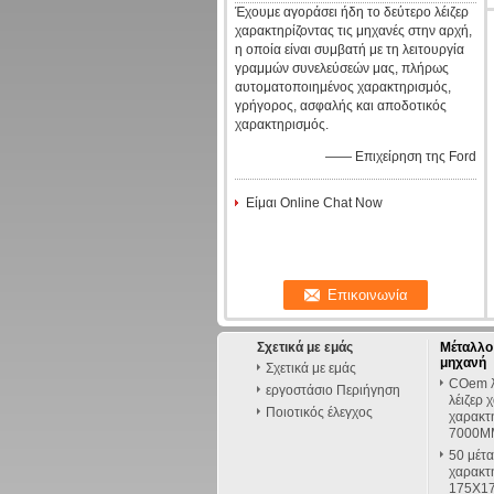
Έχουμε αγοράσει ήδη το δεύτερο λέιζερ
χαρακτηρίζοντας τις μηχανές στην αρχή,
η οποία είναι συμβατή με τη λειτουργία
γραμμών συνελεύσεών μας, πλήρως
αυτοματοποιημένος χαρακτηρισμός,
γρήγορος, ασφαλής και αποδοτικός
χαρακτηρισμός.
—— Επιχείρηση της Ford
Είμαι Online Chat Now
Σχετικά με εμάς
Μέταλλο 
μηχανή
Σχετικά με εμάς
COem λέ
εργοστάσιο Περιήγηση
λέιζερ 
Ποιοτικός έλεγχος
χαρακτη
7000MM
50 μέτα
χαρακτ
175X1