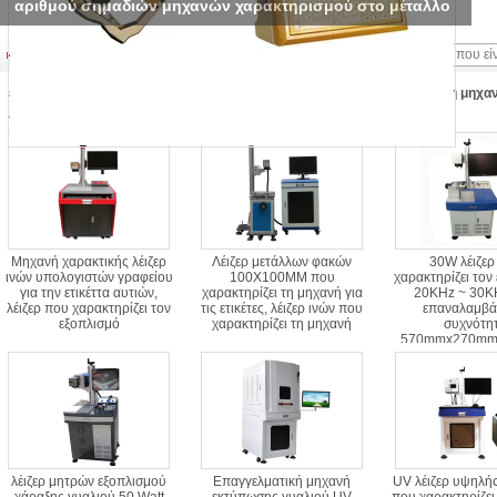
αριθμού σημαδιών μηχανών χαρακτηρισμού στο μέταλλο
Top Προϊόντα
είμαστε καλής ποιότητας προμηθευτής του Μέταλλο που χαρακτηρίζει τη μηχαν
λέιζερ που χαρακτηρίζει τη μηχανή από την Κίνα.
Μηχανή χαρακτικής λέιζερ
Λέιζερ μετάλλων φακών
30W λέιζερ
ινών υπολογιστών γραφείου
100X100MM που
χαρακτηρίζει τον
για την ετικέττα αυτιών,
χαρακτηρίζει τη μηχανή για
20KHz ~ 30K
λέιζερ που χαρακτηρίζει τον
τις ετικέτες, λέιζερ ινών που
επαναλαμβάν
εξοπλισμό
χαρακτηρίζει τη μηχανή
συχνότη
570mmx270m
μέγεθο
λέιζερ μητρών εξοπλισμού
Επαγγελματική μηχανή
UV λέιζερ υψηλής