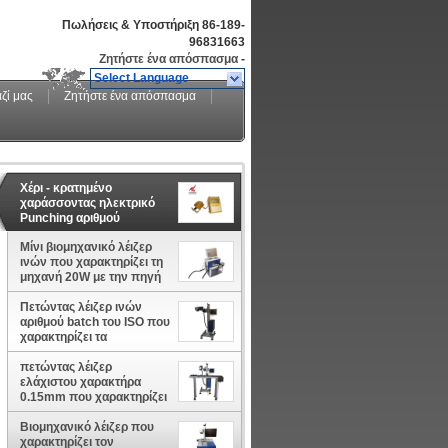
Πωλήσεις & Υποστήριξη
86-189-
96831663
Ζητήστε ένα απόσπασμα
-
Select Language
ζί μας
Ζητήστε ένα απόσπασμα
Χέρι - κρατημένο
χαράσσοντας ηλεκτρικό
Punching αριθμού
σημαδιών μηχανών
Μίνι βιομηχανικό λέιζερ
χαρακτηρισμού στο
ινών που χαρακτηρίζει τη
μέταλλο
μηχανή 20W με την πηγή
λέιζερ Raycus
Πετώντας λέιζερ ινών
αριθμού batch του ISO που
χαρακτηρίζει τα
ευρωπαϊκά πρότυπα
μηχανών
πετώντας λέιζερ
ελάχιστου χαρακτήρα
0.15mm που χαρακτηρίζει
τη μηχανή 20 Watt για το
PVC
Βιομηχανικό λέιζερ που
χαρακτηρίζει τον